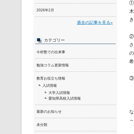
①
2026年2月
木
き
過去の記事を見る»
②
カテゴリー
さ
今村塾での出来事
の
希
勉強コラム更新情報
③
教育お役立ち情報
入試情報
大学入試情報
愛知県高校入試情報
な
最新のお知らせ
～
未分類